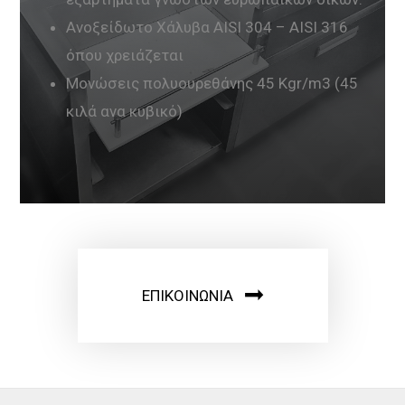
Ανοξείδωτο Χάλυβα AISI 304 – AISI 316
όπου χρειάζεται
Μονώσεις πολυουρεθάνης 45 Kgr/m3 (45
κιλά ανα κυβικό)
ΕΠΙΚΟΙΝΩΝΙΑ