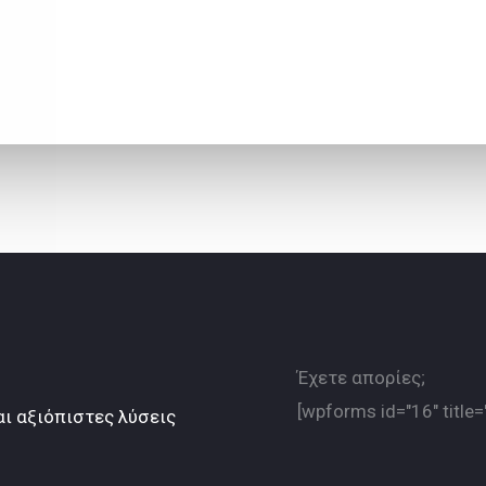
Έχετε απορίες;
[wpforms id="16" title=
ι αξιόπιστες λύσεις